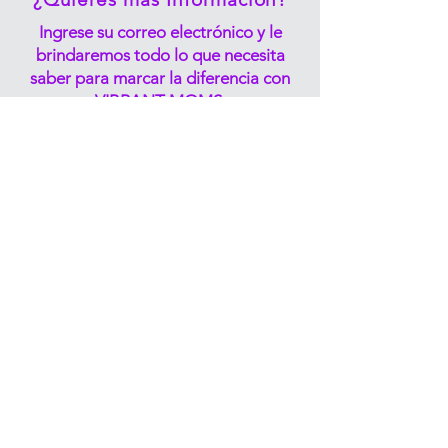
Ingrese su correo electrónico y le
brindaremos todo lo que necesita
saber para marcar la diferencia con
VIBRANT MOMS.
Vibrantmoms@ttuhsc.edu
Envíenos un correo electrónico
1400 S Coulter St, Amarillo, TX
79106
P:
806-414-9972
M:
806-319-1806