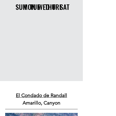
SUN
MON
TUE
WED
THU
FRI
SAT
El Condado de Randall
Amarillo, Canyon