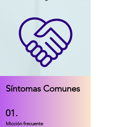
Síntomas Comunes
01.
Micción frecuente