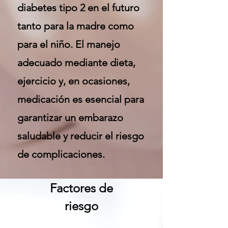
diabetes tipo 2 en el futuro
tanto para la madre como
para el niño. El manejo
adecuado mediante dieta,
ejercicio y, en ocasiones,
medicación es esencial para
garantizar un embarazo
saludable y reducir el riesgo
de complicaciones.
Factores de
riesgo