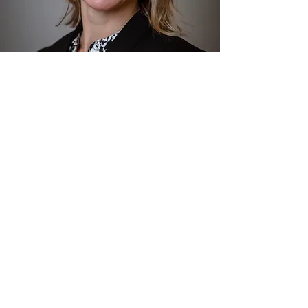
¿Quieres más Información?
Ingrese su correo electrónico y le
brindaremos todo lo que necesita
saber para marcar la diferencia con
VIBRANT MOMS.
Vibrantmoms@ttuhsc.edu
Envíenos un correo electrónico