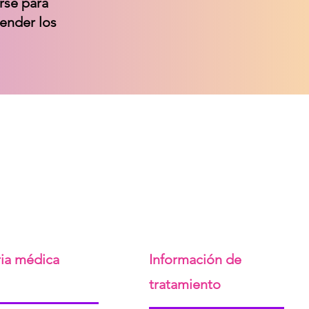
rse para
render los
ria médica
Información de
tratamiento