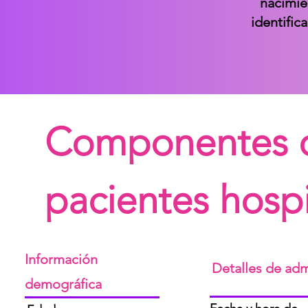
nacimie
identific
Componentes d
pacientes hospi
Información
Detalles de ad
demográfica