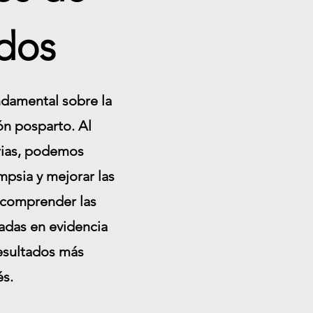
ados
ndamental sobre la
ón posparto. Al
arias, podemos
mpsia y mejorar las
a comprender las
sadas en evidencia
resultados más
és.