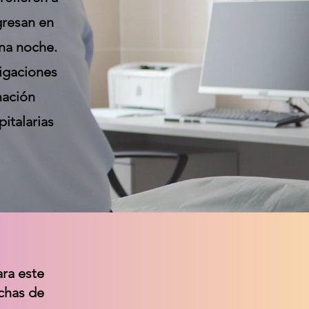
gresan en
na noche.
tigaciones
mación
italarias
ara este
chas de