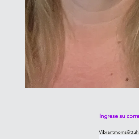
Ingrese su corr
Vibrantmoms@ttuh