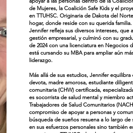
apoyar a las personas dentro de la Coalició
de Mujeres, la Coalición Safe Kids y el pro
en TTUHSC. Originaria de Dakota del Nort
hogar, donde reside con su querida familia.
Jennifer refleja sus diversos intereses, que 
gestión empresarial, y culminó con su gradua
de 2024 con una licenciatura en Negocios d
está cursando su MBA para ampliar aún más
liderazgo.
Más allá de sus estudios, Jennifer equilibr
devota, madre amorosa, estudiante diligent
comunitaria (CHW) certificada, especializa
es socorrista de salud mental y miembro act
Trabajadores de Salud Comunitarios (NACH
compromiso de apoyar a personas y comunid
búsqueda de sueños resuena a lo largo de s
en sus esfuerzos personales sino también 